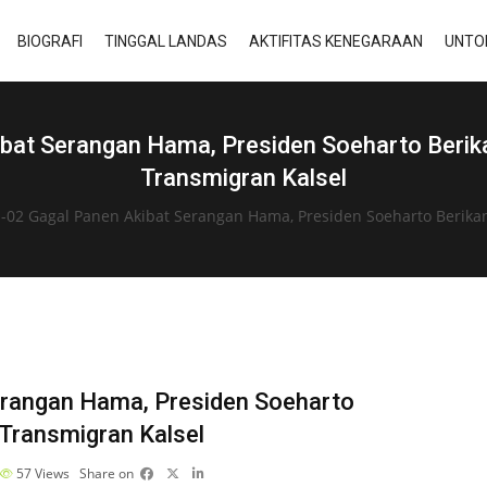
BIOGRAFI
TINGGAL LANDAS
AKTIFITAS KENEGARAAN
UNTO
bat Serangan Hama, Presiden Soeharto Berika
Transmigran Kalsel
-02 Gagal Panen Akibat Serangan Hama, Presiden Soeharto Berika
erangan Hama, Presiden Soeharto
 Transmigran Kalsel
57
Views
Share on