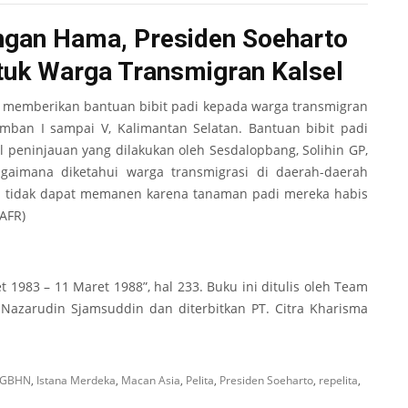
ngan Hama, Presiden Soeharto
ntuk Warga Transmigran Kalsel
 memberikan bantuan bibit padi kepada warga transmigran
ban I sampai V, Kalimantan Selatan. Bantuan bibit padi
il peninjauan yang dilakukan oleh Sesdalopbang, Solihin GP,
gaimana diketahui warga transmigrasi di daerah-daerah
 tidak dapat memanen karena tanaman padi mereka habis
AFR)
t 1983 – 11 Maret 1988”, hal 233. Buku ini ditulis oleh Team
 Nazarudin Sjamsuddin dan diterbitkan PT. Citra Kharisma
GBHN
,
Istana Merdeka
,
Macan Asia
,
Pelita
,
Presiden Soeharto
,
repelita
,