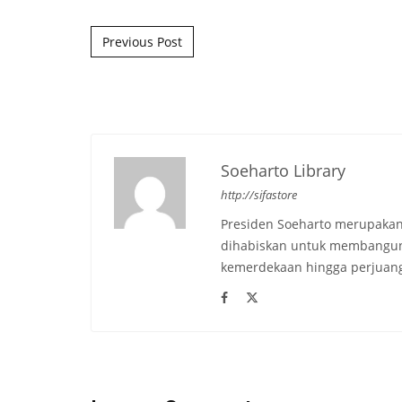
Post navigation
Previous Post
Soeharto Library
http://sifastore
Presiden Soeharto merupakan
dihabiskan untuk membangun b
kemerdekaan hingga perjuang