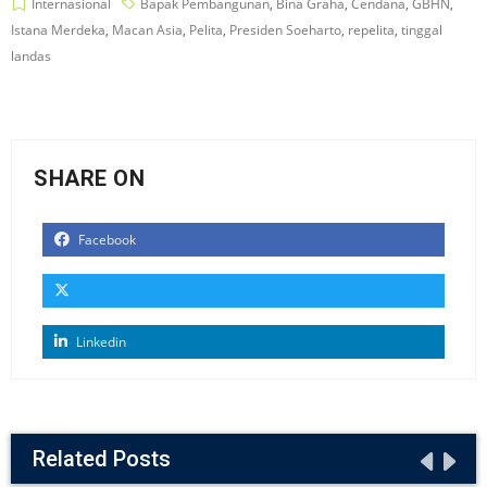
Internasional
Bapak Pembangunan
,
Bina Graha
,
Cendana
,
GBHN
,
Istana Merdeka
,
Macan Asia
,
Pelita
,
Presiden Soeharto
,
repelita
,
tinggal
landas
SHARE ON
Facebook
Linkedin
Related Posts