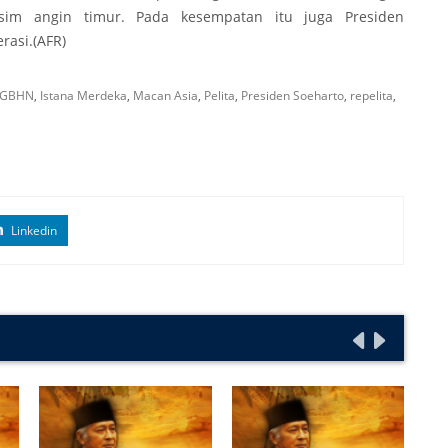
sim angin timur. Pada kesempatan itu juga Presiden
rasi.(AFR)
GBHN
,
Istana Merdeka
,
Macan Asia
,
Pelita
,
Presiden Soeharto
,
repelita
,
Linkedin