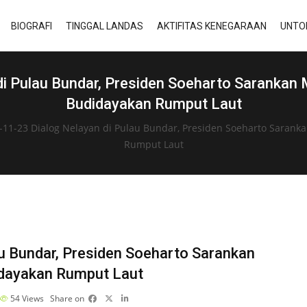
BIOGRAFI
TINGGAL LANDAS
AKTIFITAS KENEGARAAN
UNTO
i Pulau Bundar, Presiden Soeharto Sarankan
Budidayakan Rumput Laut
-11-23 Dialog Nelayan di Pulau Bundar, Presiden Soeharto Saran
Rumput Laut
u Bundar, Presiden Soeharto Sarankan
idayakan Rumput Laut
54
Views
Share on