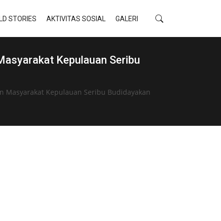
LD STORIES
AKTIVITAS SOSIAL
GALERI
 Masyarakat Kepulauan Seribu
kan Masyarakat Kepulauan Seribu Budidayakan