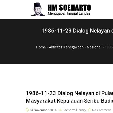
1986-11-23 Dialog Nelayan d
Home
›
Aktifitas Kenegaraan
›
Nasional
›
1986
1986-11-23 Dialog Nelayan di Pula
Masyarakat Kepulauan Seribu Bud
24 November 2014
Soeharto Library
No Comment