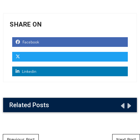
SHARE ON
Facebook
Linkedin
Related Posts
Post navigation
Previous Post
Next Post