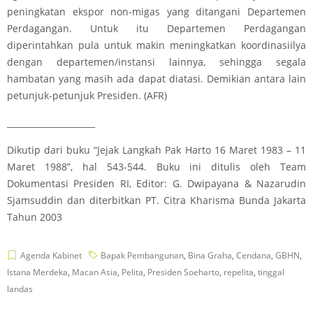
peningkatan ekspor non-migas yang ditangani Departemen
Perdagangan. Untuk itu Departemen Perdagangan
diperintahkan pula untuk makin meningkatkan koordinasiilya
dengan departemen/instansi lainnya, sehingga segala
hambatan yang masih ada dapat diatasi. Demikian antara lain
petunjuk-petunjuk Presiden. (AFR)
_____________________
Dikutip dari buku “Jejak Langkah Pak Harto 16 Maret 1983 – 11
Maret 1988”, hal 543-544. Buku ini ditulis oleh Team
Dokumentasi Presiden RI, Editor: G. Dwipayana & Nazarudin
Sjamsuddin dan diterbitkan PT. Citra Kharisma Bunda Jakarta
Tahun 2003
Agenda Kabinet
Bapak Pembangunan
,
Bina Graha
,
Cendana
,
GBHN
,
Istana Merdeka
,
Macan Asia
,
Pelita
,
Presiden Soeharto
,
repelita
,
tinggal
landas