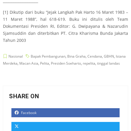
____________________
[1]
Dikutip dari buku “Jejak Langkah Pak Harto 16 Maret 1983 –
11 Maret 1988”, hal 618-619. Buku ini ditulis oleh Team
Dokumentasi Presiden RI, Editor: G. Dwipayana & Nazarudin
Sjamsuddin dan diterbitkan PT. Citra Kharisma Bunda Jakarta
Tahun 2003
Nasional
Bapak Pembangunan
,
Bina Graha
,
Cendana
,
GBHN
,
Istana
Merdeka
,
Macan Asia
,
Pelita
,
Presiden Soeharto
,
repelita
,
tinggal landas
SHARE ON
Facebook