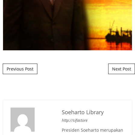
Post navigation
Previous Post
Next Post
Soeharto Library
http://sifastore
Presiden Soeharto merupakan