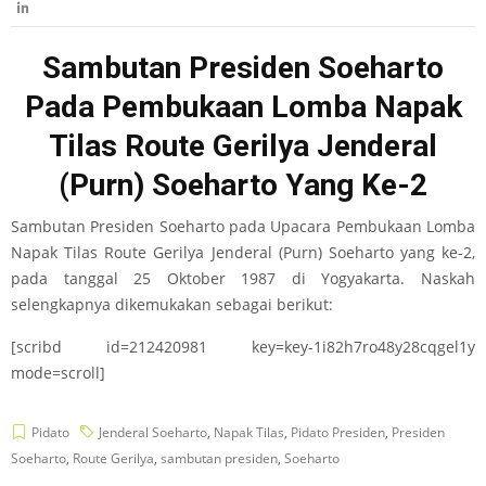
Sambutan Presiden Soeharto
Pada Pembukaan Lomba Napak
Tilas Route Gerilya Jenderal
(Purn) Soeharto Yang Ke-2
Sambutan Presiden Soeharto pada Upacara Pembukaan Lomba
Napak Tilas Route Gerilya Jenderal (Purn) Soeharto yang ke-2,
pada tanggal 25 Oktober 1987 di Yogyakarta. Naskah
selengkapnya dikemukakan sebagai berikut:
[scribd id=212420981 key=key-1i82h7ro48y28cqgel1y
mode=scroll]
Pidato
Jenderal Soeharto
,
Napak Tilas
,
Pidato Presiden
,
Presiden
Soeharto
,
Route Gerilya
,
sambutan presiden
,
Soeharto