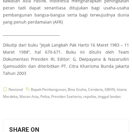
kawasan Asia Pasifik. Indonesia mengharapkan peningkatan
peran tadi dapat senantiasa ditujukan bagi usaha-usaha
pembangunan bangsa-bangsa serta bagi terwujudnya dunia
yang penuh perdamaian (AFR)
________________________________
Dikutip dari buku “Jejak Langkah Pak Harto 16 Maret 1983 – 11
Maret 1988”, hal 670-671. Buku ini ditulis oleh Team
Dokumentasi Presiden RI, Editor: G. Dwipayana & Nazarudin
Sjamsuddin dan diterbitkan PT. Citra Kharisma Bunda Jakarta
Tahun 2003
Nasional
Bapak Pembangunan
,
Bina Graha
,
Cendana
,
GBHN
,
Istana
Merdeka
,
Macan Asia
,
Pelita
,
Presiden Soeharto
,
repelita
,
tinggal landas
SHARE ON