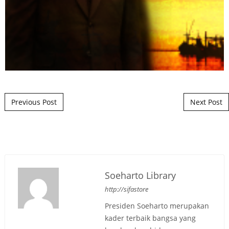
Post navigation
Previous Post
Next Post
Soeharto Library
http://sifastore
Presiden Soeharto merupakan
kader terbaik bangsa yang