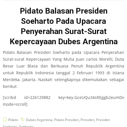
Pidato Balasan Presiden
Soeharto Pada Upacara
Penyerahan Surat-Surat
Kepercayaan Dubes Argentina
Pidato Balasan Presiden Soeharto pada Upacara Penyerahan
Surat-surat Kepercayaan Yang Mulia Juan carlos Morelli, Duta
Besar Luar Blasa dan Berkuasa Penuh Republik Argentina
untuk Republik Indonesia tanggal 2 Februari 1993 di Istana
Merdeka, Jakarta. Naskah selengkapnya dikemukakan sebagai
berikut:
[scribd id=226129882 key=key-GceUQu34sREggb2eumDv
mode=scroll]
Pidato
Dubes Argentina
,
Pidato Presiden
,
Presiden
,
Presiden
Soeharto
,
Soeharto