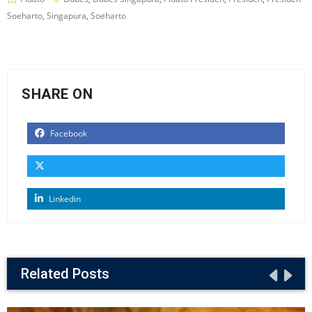
Soeharto
,
Singapura
,
Soeharto
SHARE ON
Facebook
Linkedin
Related Posts