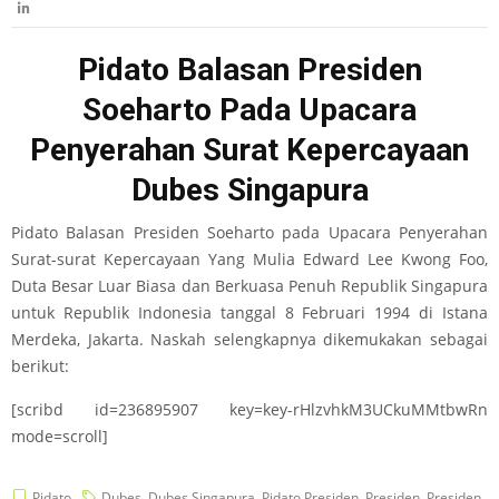
Pidato Balasan Presiden
Soeharto Pada Upacara
Penyerahan Surat Kepercayaan
Dubes Singapura
Pidato Balasan Presiden Soeharto pada Upacara Penyerahan
Surat-surat Kepercayaan Yang Mulia Edward Lee Kwong Foo,
Duta Besar Luar Biasa dan Berkuasa Penuh Republik Singapura
untuk Republik Indonesia tanggal 8 Februari 1994 di Istana
Merdeka, Jakarta. Naskah selengkapnya dikemukakan sebagai
berikut:
[scribd id=236895907 key=key-rHlzvhkM3UCkuMMtbwRn
mode=scroll]
Pidato
Dubes
,
Dubes Singapura
,
Pidato Presiden
,
Presiden
,
Presiden