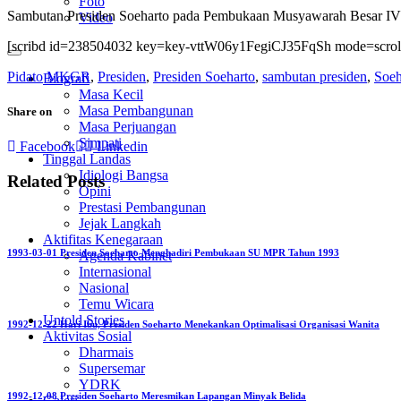
Foto
Sambutan Presiden Soeharto pada Pembukaan Musyawarah Besar IV K
Video
[scribd id=238504032 key=key-vttW06y1FegiCJ35FqSh mode=scrol
Pidato
MKGR
,
Presiden
,
Presiden Soeharto
,
sambutan presiden
,
Soeh
Biografi
Masa Kecil
Masa Pembangunan
Share on
Masa Perjuangan
Simpati
Facebook
Linkedin
Tinggal Landas
Idiologi Bangsa
Related Posts
Opini
Prestasi Pembangunan
Jejak Langkah
Aktifitas Kenegaraan
1993-03-01 Presiden Soeharto Menghadiri Pembukaan SU MPR Tahun 1993
Agenda Kabinet
Internasional
Nasional
Temu Wicara
Untold Stories
1992-12-22 Hari Ibu, Presiden Soeharto Menekankan Optimalisasi Organisasi Wanita
Aktivitas Sosial
Dharmais
Supersemar
YDRK
1992-12-08 Presiden Soeharto Meresmikan Lapangan Minyak Belida
Galeri