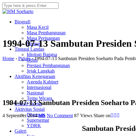
Biografi
Masa Kecil
Masa Pembangunan
Masa Perjuangan
1994-07-13 Sambutan Preside
Simpati
Tinggal Landas
Idiologi Bangsa
Home
›
Pidato
›
1994-07-13 Sambutan Presiden Soeharto Pada Pe
Opini
Prestasi Pembangunan
Jejak Langkah
Aktifitas Kenegaraan
Agenda Kabinet
Internasional
Nasional
Temu Wicara
1994-07-13 Sambutan Presiden Soehart
Untold Stories
Aktivitas Sosial
Dharmais
4 September 2014
MS
No Comment
87
Views
Share on
Supersemar
YDRK
Sambutan Presi
Galeri