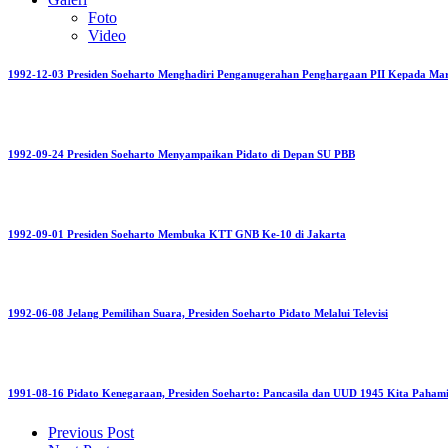
Foto
Video
1992-12-03 Presiden Soeharto Menghadiri Penganugerahan Penghargaan PII Kepada Mar
1992-09-24 Presiden Soeharto Menyampaikan Pidato di Depan SU PBB
1992-09-01 Presiden Soeharto Membuka KTT GNB Ke-10 di Jakarta
1992-06-08 Jelang Pemilihan Suara, Presiden Soeharto Pidato Melalui Televisi
1991-08-16 Pidato Kenegaraan, Presiden Soeharto: Pancasila dan UUD 1945 Kita Pahami
Post navigation
Previous Post