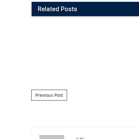
Related Posts
Post navigation
Previous Post