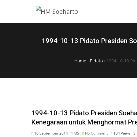
1994-10-13 Pidato Presiden S
Home
›
Pidato
›
1994-10-13 Pi
1994-10-13 Pidato Presiden Soeh
Kenegaraan untuk Menghormat Pre
10 September 2014
MS
No Comment
104
Views
S