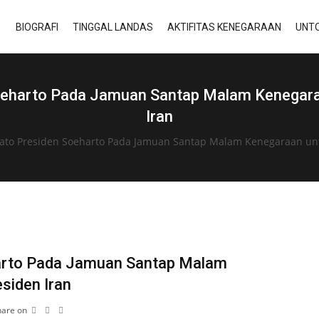
BIOGRAFI
TINGGAL LANDAS
AKTIFITAS KENEGARAAN
UNTO
oeharto Pada Jamuan Santap Malam Kenegar
Iran
dato Presiden Soeharto Pada Jamuan Santap Malam Kenegaraan un
arto Pada Jamuan Santap Malam
siden Iran
hare on