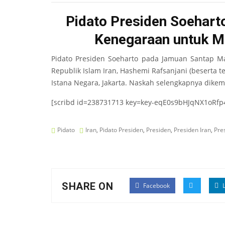
Pidato Presiden Soehar
Kenegaraan untuk M
Pidato Presiden Soeharto pada Jamuan Santap 
Republik Islam Iran, Hashemi Rafsanjani (beserta 
Istana Negara, Jakarta. Naskah selengkapnya dikem
[scribd id=238731713 key=key-eqE0s9bHJqNX1oRfp
Pidato
Iran
,
Pidato Presiden
,
Presiden
,
Presiden Iran
,
Pre
SHARE ON
Facebook
L