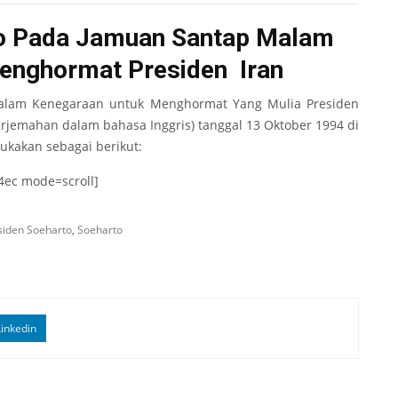
to Pada Jamuan Santap Malam
enghormat Presiden Iran
Malam Kenegaraan untuk Menghormat Yang Mulia Presiden
terjemahan dalam bahasa Inggris) tanggal 13 Oktober 1994 di
ukakan sebagai berikut:
4ec mode=scroll]
siden Soeharto
,
Soeharto
inkedin