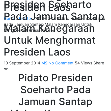
Presiden Soeharto
Presiden Laos
Pada Jamuan Santap
Home
›
Pidato
›
1994-10-18 Pidato Presiden Soeharto
Pada Jamuan Santap Malam Kenegaraan Untuk
Malam Kenegaraan
Menghormat Presiden Laos
Untuk Menghormat
Presiden Laos
10 September 2014
MS
No Comment
54
Views
Share
on
Pidato Presiden
Soeharto Pada
Jamuan Santap