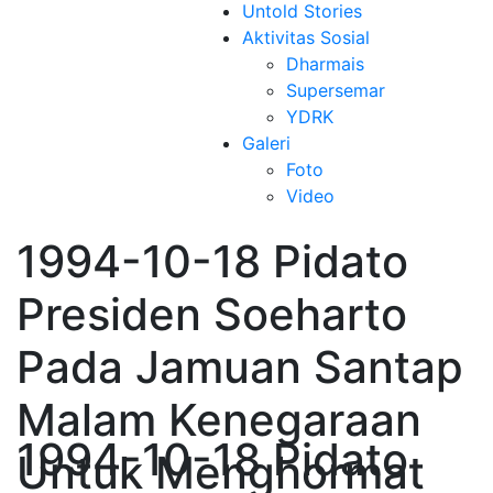
Untold Stories
Aktivitas Sosial
Dharmais
Supersemar
YDRK
Galeri
Foto
Video
1994-10-18 Pidato
Presiden Soeharto
Pada Jamuan Santap
Malam Kenegaraan
1994-10-18 Pidato
Untuk Menghormat