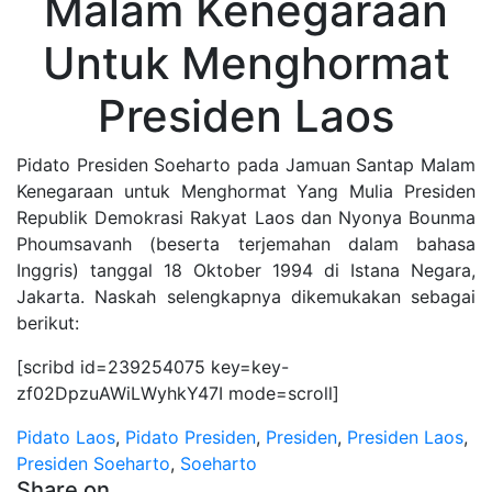
Malam Kenegaraan
Untuk Menghormat
Presiden Laos
Pidato Presiden Soeharto pada Jamuan Santap Malam
Kenegaraan untuk Menghormat Yang Mulia Presiden
Republik Demokrasi Rakyat Laos dan Nyonya Bounma
Phoumsavanh (beserta terjemahan dalam bahasa
Inggris) tanggal 18 Oktober 1994 di Istana Negara,
Jakarta. Naskah selengkapnya dikemukakan sebagai
berikut:
[scribd id=239254075 key=key-
zf02DpzuAWiLWyhkY47I mode=scroll]
Pidato
Laos
,
Pidato Presiden
,
Presiden
,
Presiden Laos
,
Presiden Soeharto
,
Soeharto
Share on