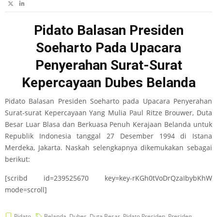
Pidato Balasan Presiden
Soeharto Pada Upacara
Penyerahan Surat-Surat
Kepercayaan Dubes Belanda
Pidato Balasan Presiden Soeharto pada Upacara Penyerahan
Surat-surat Kepercayaan Yang Mulia Paul Ritze Brouwer, Duta
Besar Luar Blasa dan Berkuasa Penuh Kerajaan Belanda untuk
Republik Indonesia tanggal 27 Desember 1994 di Istana
Merdeka, Jakarta. Naskah selengkapnya dikemukakan sebagai
berikut:
[scribd id=239525670 key=key-rKGh0tVoDrQzaIbybKhW
mode=scroll]
Pidato
Belanda
,
Dubes
,
Duta Besar
,
Pidato Presiden
,
Presiden
,