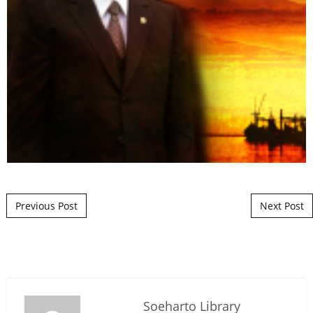
Post navigation
Previous Post
Next Post
Soeharto Library