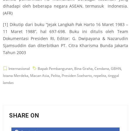
dihadapi oleh beberapa negara ASEAN, termasuk Indonesia.
(AFR)
[1]
Dikutip dari buku “Jejak Langkah Pak Harto 16 Maret 1983 –
11 Maret 1988”, hal 697-698. Buku ini ditulis oleh Team
Dokumentasi Presiden RI, Editor: G. Dwipayana & Nazarudin
Sjamsuddin dan diterbitkan PT. Citra Kharisma Bunda Jakarta
Tahun 2003
Internasional
Bapak Pembangunan
,
Bina Graha
,
Cendana
,
GBHN
,
Istana Merdeka
,
Macan Asia
,
Pelita
,
Presiden Soeharto
,
repelita
,
tinggal
landas
SHARE ON