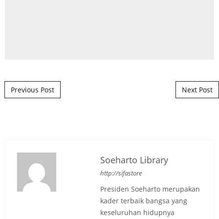
Post navigation
Previous Post
Next Post
Soeharto Library
http://sifastore
Presiden Soeharto merupakan
kader terbaik bangsa yang
keseluruhan hidupnya