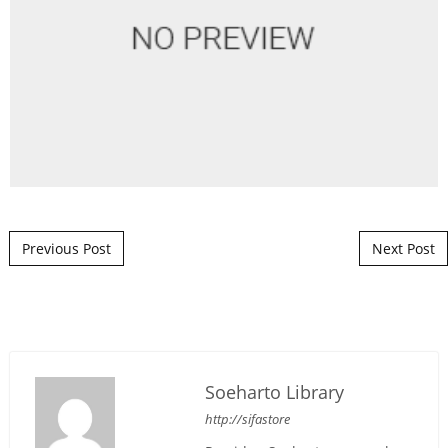
Post navigation
Previous Post
Next Post
Soeharto Library
http://sifastore