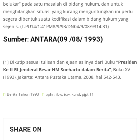
belukar” pada satu masalah di bidang hukum, dan untuk
menghilangkan situasi yang kurang menguntungkan ini perlu
segera dibentuk suatu kodifikasi dalam bidang hukum yang
sejenis. (T.PU14/1:41PM8/9/93/DN04/9/08/9314:31)
Sumber: ANTARA(09 /08/ 1993)
_________________________________
[1] Dikutip sesuai tulisan dan ejaan aslinya dari Buku
“Presiden
Ke II RI Jenderal Besar HM Soeharto dalam Berita”
, Buku XV
(1993), Jakarta: Antara Pustaka Utama, 2008, hal 542-543.
Berita Tahun 1993
bphn
,
ibw
,
icw
,
kuhd
,
pjpt 11
SHARE ON