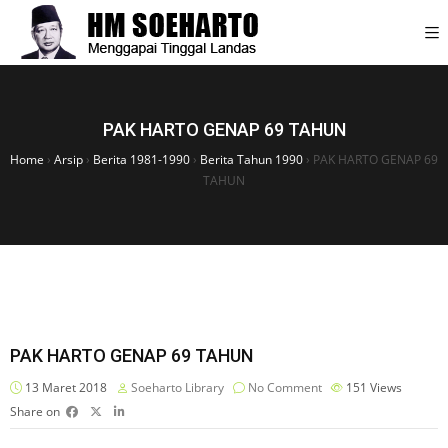
PAK HARTO GENAP 69 TAHUN
Home
›
Arsip
›
Berita 1981-1990
›
Berita Tahun 1990
›
PAK HARTO GENAP 69
TAHUN
PAK HARTO GENAP 69 TAHUN
13 Maret 2018
Soeharto Library
No Comment
151
Views
Share on