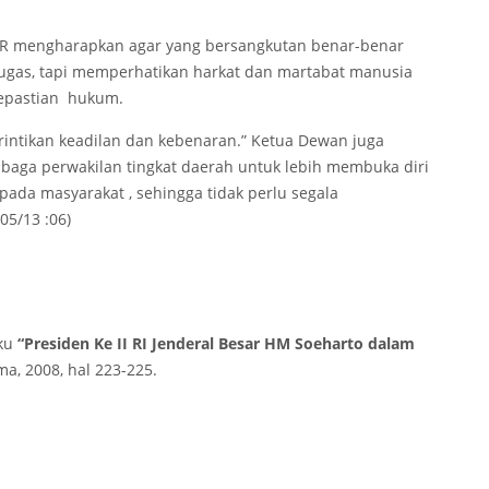
PR mengharapkan agar yang bersangkutan benar-benar
ugas, tapi memperhatikan harkat dan martabat manusia
kepastian hukum.
ntikan keadilan dan kebenaran.” Ketua Dewan juga
baga perwakilan tingkat daerah untuk lebih membuka diri
da masyarakat , sehingga tidak perlu segala
05/13 :06)
uku
“Presiden Ke II RI Jenderal Besar HM Soeharto dalam
ma, 2008, hal 223-225.