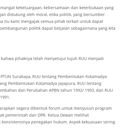
 semangat kekeluargaan, kebersamaan dan keterbukaan yang
n didukung oleh moral, etika politik, yang bersumber
ena itu kami mengajak semua pihak terkait untuk dapat
pembangunan politik dapat betjalan sebagairnana yang kita
 bahwa pihaknya telah menyetujui tujuh RUU menjadi
n PTUN Surabaya, RUU tentang Pembentukan Kotamadya
tang Pembentukan Kotamadya Jayapura, RUU tentang
ambahan dan Perubahan APBN tahun 1992/ 1993, dan RUU
1991.
arapkan segera dibentuk forum untuk menyusun program
pihak pemerintah dan DPR. Ketua Dewan melihat
k konsistensinya penegakan hukum. Aspek kekuasaan sering