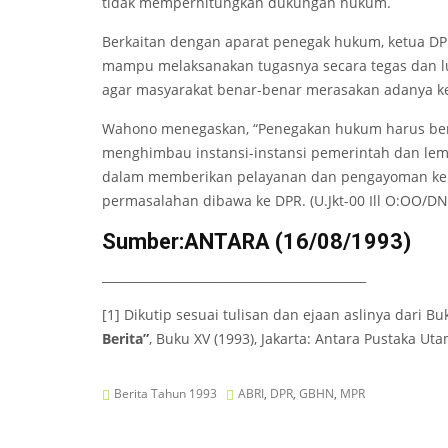
tidak memperhitungkan dukungan hukum.
Berkaitan dengan aparat penegak hukum, ketua D
mampu melaksanakan tugasnya secara tegas dan l
agar masyarakat benar-benar merasakan adanya 
Wahono menegaskan, “Penegakan hukum harus beri
menghimbau instansi-instansi pemerintah dan lem
dalam memberikan pelayanan dan pengayoman kepa
permasalahan dibawa ke DPR. (U.Jkt-00 Ill O:OO/DN
Sumber:ANTARA (16/08/1993)
____________________________________________
[1] Dikutip sesuai tulisan dan ejaan aslinya dari B
Berita”
, Buku XV (1993), Jakarta: Antara Pustaka Uta
Berita Tahun 1993
ABRI
,
DPR
,
GBHN
,
MPR