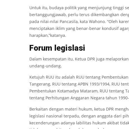
Untuk itu, budaya politik yang menjunjung tinggi
bertanggungjawab, perlu terus dikembangkan denga
pada nilai-nilai Pancasila, kata Wahono. “Oleh kar
menciptakan iklim yang benar-benar kondusif agar
harapkan,”katanya.
F
orum l
eg
i
slasi
Dalam kesempatan itu, Ketua DPR juga melaporkan
undang-undang.
Ketujuh RUU itu adalah RUU tentang Pembentuka
Tangerang, RUU tentang APBN 1993/1994, RUU ten
Pembentukan Kotamadya Mataram, RUU tentang T
tentang Perhitungan Anggaran Negara tahun 1990-
Berkaitan dengan materi hukum, ketua DPR mengh
legislasi nasional terpadu, dengan anggota dari 
kecenderungan adanya labilitas hukum akibat tida