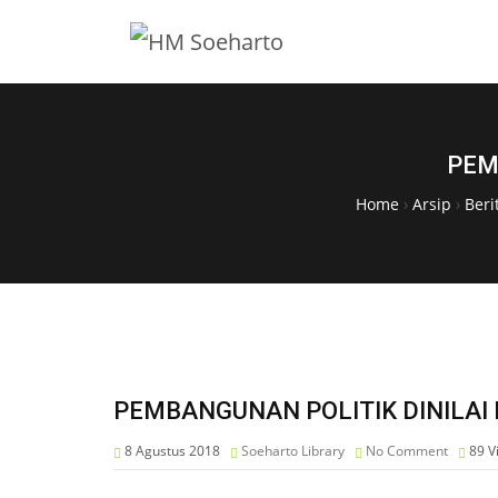
PEM
Home
›
Arsip
›
Beri
PEMBANGUNAN POLITIK DINILA
8 Agustus 2018
Soeharto Library
No Comment
89
V