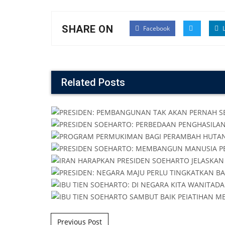
SHARE ON
Facebook
L
Related Posts
Post navigation
Previous Post