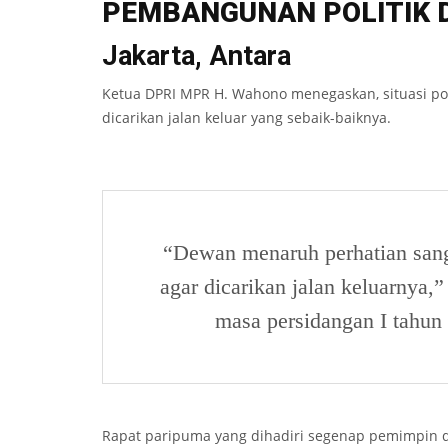
PEMBANGUN
AN P
O
L
IT
I
K 
Jakarta, Antara
Ketua DPRI MPR H. Wahono menegaskan, situasi pol
dicarikan jalan keluar yang sebaik-baiknya.
“Dewan menaruh perhatian sang
agar dicarikan jalan keluarnya
masa persidangan I tahun 
Rapat paripuma yang dihadiri segenap pemimpin d