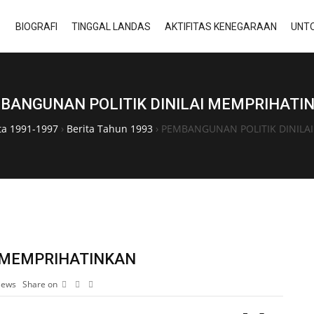
BIOGRAFI
TINGGAL LANDAS
AKTIFITAS KENEGARAAN
UNTO
BANGUNAN POLITIK DINILAI MEMPRIHATI
ta 1991-1997
›
Berita Tahun 1993
›
PEMBANGUNAN POLITIK DINILA
I MEMPRIHATINKAN
iews
Share on