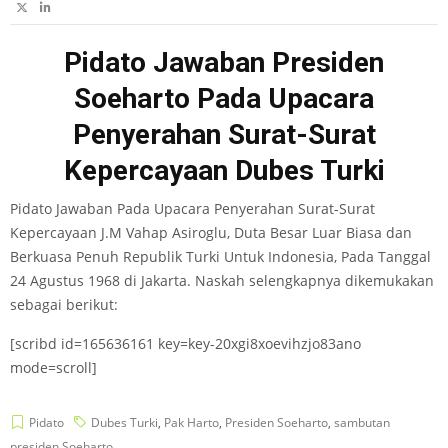
Pidato Jawaban Presiden
Soeharto Pada Upacara
Penyerahan Surat-Surat
Kepercayaan Dubes Turki
Pidato Jawaban Pada Upacara Penyerahan Surat-Surat
Kepercayaan J.M Vahap Asiroglu, Duta Besar Luar Biasa dan
Berkuasa Penuh Republik Turki Untuk Indonesia, Pada Tanggal
24 Agustus 1968 di Jakarta. Naskah selengkapnya dikemukakan
sebagai berikut:
[scribd id=165636161 key=key-20xgi8xoevihzjo83ano
mode=scroll]
Pidato
Dubes Turki
,
Pak Harto
,
Presiden Soeharto
,
sambutan
presiden Soeharto