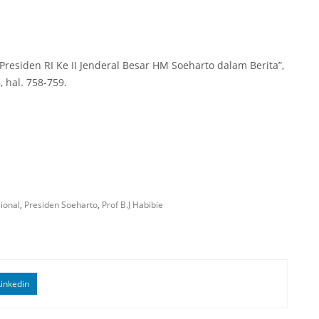
“Presiden RI Ke II Jenderal Besar HM Soeharto dalam Berita”,
, hal. 758-759.
ional
,
Presiden Soeharto
,
Prof B.J Habibie
inkedin