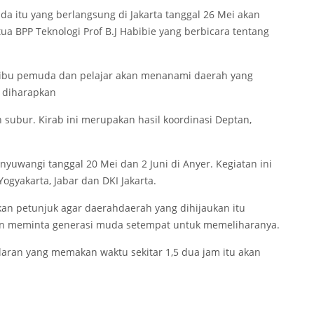
a itu yang berlangsung di Jakarta tanggal 26 Mei akan
a BPP Teknologi Prof B.J Habibie yang berbicara tentang
ribu pemuda dan pelajar akan menanami daerah yang
g diharapkan
bur. Kirab ini merupakan hasil koordinasi Deptan,
anyuwangi tanggal 20 Mei dan 2 Juni di Anyer. Kegiatan ini
ogyakarta, Jabar dan DKI Jakarta.
n petunjuk agar daerah­daerah yang dihijaukan itu
n meminta generasi muda setempat untuk memeliharanya.
aran yang memakan waktu sekitar 1,5 dua jam itu akan