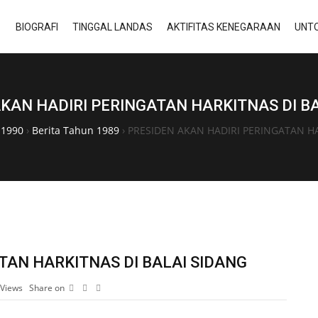
BIOGRAFI
TINGGAL LANDAS
AKTIFITAS KENEGARAAN
UNTO
KAN HADIRI PERINGATAN HARKITNAS DI B
-1990
›
Berita Tahun 1989
›
PRESIDEN AKAN HADIRI PERINGATAN HA
TAN HARKITNAS DI BALAI SIDANG
Views
Share on