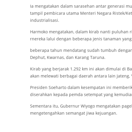
Ia mengatakan dalam sarasehan antar generasi mud
tampil pembicara utama Menteri Negara Ristek/Ketu
industrialisasi.
Harmoko mengatakan, dalam kirab nanti puluhan 
rnereka lalui dengan beberapa jenis tanaman yan
beberapa tahun mendatang sudah tumbuh dengan su
Dephut, Kwarnas, dan Karang Taruna.
Kirab yang berjarak 1.292 km ini akan dimulai di B
akan melewati berbagai daerah antara lain Jateng, Y
Presiden Soeharto dalam kesempatan ini memberika
diserahkan kepada pemda setempat yang kemudia
Sementara itu, Gubernur Wiyogo mengatakan pagel
mengetengahkan semangat jiwa kejuangan.