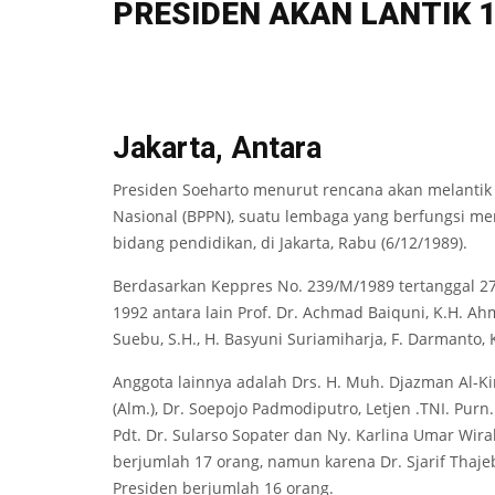
PRESIDEN AKAN LANTIK 
Jakarta, Antara
Presiden Soeharto menurut rencana akan melanti
Nasional (BPPN), suatu lembaga yang berfungsi 
bidang pendidikan, di Jakarta, Rabu (6/12/1989).
Berdasarkan Keppres No. 239/M/1989 tertanggal 2
1992 antara lain Prof. Dr. Achmad Baiquni, K.H. Ah
Suebu, S.H., H. Basyuni Suriamiharja, F. Darmanto
Anggota lainnya adalah Drs. H. Muh. Djazman Al-Kin
(Alm.), Dr. Soepojo Padmodiputro, Letjen .TNI. Pur
Pdt. Dr. Sularso Sopater dan Ny. Karlina Umar Wi
berjumlah 17 orang, namun karena Dr. Sjarif Thaje
Presiden berjumlah 16 orang.