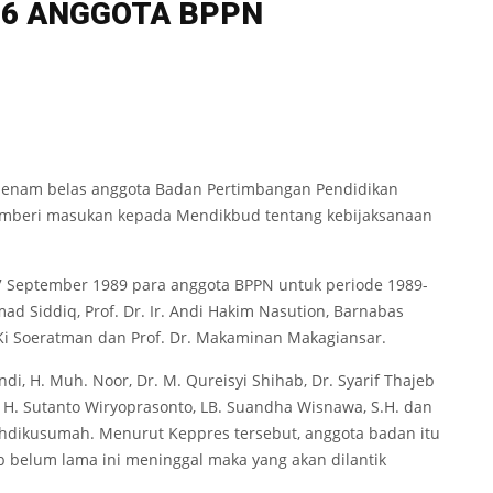
16 ANGGOTA BPPN
k enam belas anggota Badan Pertimbangan Pendidikan
memberi masukan kepada Mendikbud tentang kebijaksanaan
7 September 1989 para anggota BPPN untuk periode 1989-
mad Siddiq, Prof. Dr. Ir. Andi Hakim Nasution, Barnabas
, Ki Soeratman dan Prof. Dr. Makaminan Makagiansar.
di, H. Muh. Noor, Dr. M. Qureisyi Shihab, Dr. Syarif Thajeb
n. H. Sutanto Wiryoprasonto, LB. Suandha Wisnawa, S.H. dan
rahdikusumah. Menurut Keppres tersebut, anggota badan itu
b belum lama ini meninggal maka yang akan dilantik