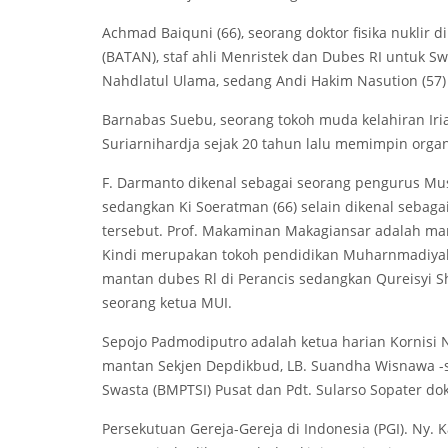
Achmad Baiquni (66), seorang doktor fisika nuklir
(BATAN), staf ahli Menristek dan Dubes RI untuk Sw
Nahdlatul Ulama, sedang Andi Hakim Nasution (57) 
Barnabas Suebu, seorang tokoh muda kelahiran Iria
Suriarnihardja sejak 20 tahun lalu memimpin organ
F. Darmanto dikenal sebagai seorang pengurus Mu
sedangkan Ki Soeratman (66) selain dikenal sebag
tersebut. Prof. Makaminan Makagiansar adalah man
Kindi merupakan tokoh pendidikan Muharnmadiyah
mantan dubes Rl di Perancis sedangkan Qureisyi Shi
seorang ketua MUI.
Sepojo Padmodiputro adalah ketua harian Kornisi 
mantan Sekjen Depdikbud, LB. Suandha Wisnawa -
Swasta (BM­PTSI) Pusat dan Pdt. Sularso Sopater d
Persekutuan Gereja-Gereja di Indonesia (PGI). Ny