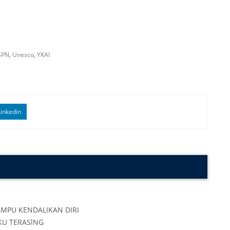
SPN
,
Unesco
,
YKAI
inkedin