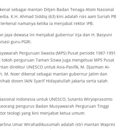
 dikenal sebagai mantan Ditjen Badan Tenaga Atom Nasional
edia. K.H. Ahmad Siddiq (63) kini adalah rois aam Suriah PB
terkenal namanya ketika ia menjabat rektor IPB.
n Jaya dewasa ini menjabat gubernur Irja dan H. Basyuni
isasi guru-PGRI.
syawarah Perguruan Swasta (MPS) Pusat periode 1987-1991
ai tokoh perguruan Taman Siswa juga mengetuai MPS Pusat
tan direktur UNESCO untuk Asia-Pasifik, M. Djazman AI-
. M. Noer dikenal sebagai mantan gubernur Jatim dan
hab dosen lAIN Syarif Hidayatullah Jakarta serta salah
Nasional Indonesia untuk UNESCO, Sutanto Wiryoprasonto
seorang pengurus Badan Musyawarah Perguruan Tinggi
oktor teologi yang kini menjabat ketua umum
. Karlina Umar Wirahadikusumah adalah istri mantan Wapres