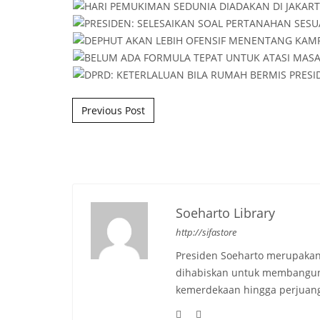
Post navigation
Previous Post
Soeharto Library
http://sifastore
Presiden Soeharto merupakan
dihabiskan untuk membangun b
kemerdekaan hingga perjuang