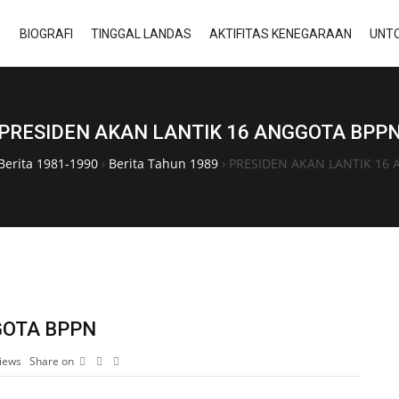
BIOGRAFI
TINGGAL LANDAS
AKTIFITAS KENEGARAAN
UNTO
PRESIDEN AKAN LANTIK 16 ANGGOTA BPP
Berita 1981-1990
›
Berita Tahun 1989
›
PRESIDEN AKAN LANTIK 16
GOTA BPPN
iews
Share on