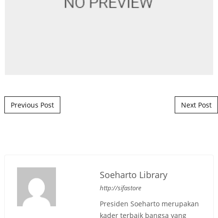
Post navigation
Previous Post
Next Post
Soeharto Library
http://sifastore
Presiden Soeharto merupakan
kader terbaik bangsa yang