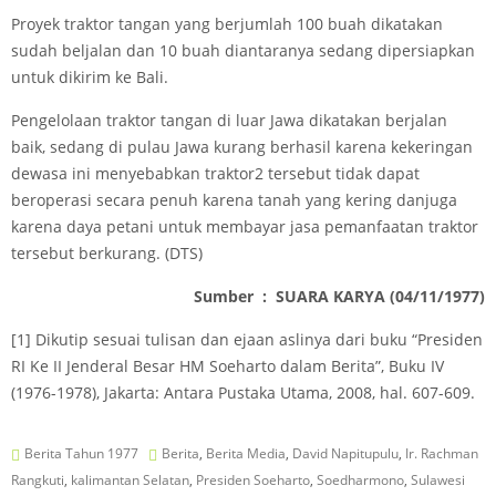
Proyek traktor tangan yang berjumlah 100 buah dikatakan
sudah beljalan dan 10 buah diantaranya sedang dipersiapkan
untuk dikirim ke Bali.
Pengelolaan traktor tangan di luar Jawa dikatakan berjalan
baik, sedang di pulau Jawa kurang berhasil karena kekeringan
dewasa ini menyebabkan traktor2 tersebut tidak dapat
beroperasi secara penuh karena tanah yang kering danjuga
karena daya petani untuk membayar jasa pemanfaatan traktor
tersebut berkurang. (DTS)
Sumber : SUARA KARYA (04/11/1977)
[1]
Dikutip sesuai tulisan dan ejaan aslinya dari buku “Presiden
RI Ke II Jenderal Besar HM Soeharto dalam Berita”, Buku IV
(1976-1978), Jakarta: Antara Pustaka Utama, 2008, hal. 607-609.
Berita Tahun 1977
Berita
,
Berita Media
,
David Napitupulu
,
Ir. Rachman
Rangkuti
,
kalimantan Selatan
,
Presiden Soeharto
,
Soedharmono
,
Sulawesi