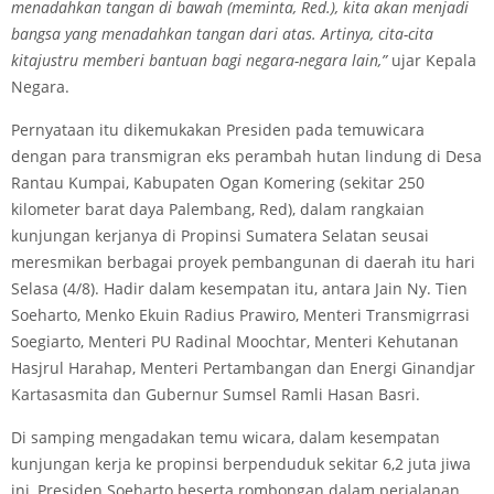
menadahkan tangan di bawah (meminta, Red.), kita akan menjadi
bangsa yang menadahkan tangan dari atas. Artinya, cita-cita
kitajustru memberi bantuan bagi negara-negara lain,”
ujar Kepala
Negara.
Pernyataan itu dikemukakan Presiden pada temuwicara
dengan para transmigran eks perambah hutan lindung di Desa
Rantau Kumpai, Kabupaten Ogan Komering (sekitar 250
kilometer barat daya Palembang, Red), dalam rangkaian
kunjungan kerjanya di Propinsi Sumatera Selatan seusai
meresmikan berbagai proyek pembangunan di daerah itu hari
Selasa (4/8). Hadir dalam kesempatan itu, antara Jain Ny. Tien
Soeharto, Menko Ekuin Radius Prawiro, Menteri Transmigrrasi
Soegiarto, Menteri PU Radinal Moochtar, Menteri Kehutanan
Hasjrul Harahap, Menteri Pertambangan dan Energi Ginandjar
Kartasasmita dan Gubernur Sumsel Ramli Hasan Basri.
Di samping mengadakan temu wicara, dalam kesempatan
kunjungan kerja ke propinsi berpenduduk sekitar 6,2 juta jiwa
ini, Presiden Soeharto beserta rombongan dalam perjalanan