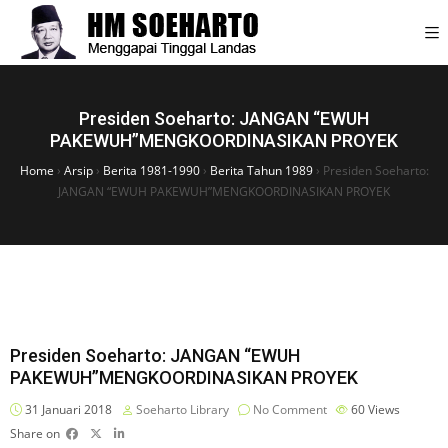
Presiden Soeharto: JANGAN “EWUH
PAKEWUH”MENGKOORDINASIKAN PROYEK
Home
›
Arsip
›
Berita 1981-1990
›
Berita Tahun 1989
›
Presiden Soeharto:
JANGAN “EWUH PAKEWUH”MENGKOORDINASIKAN PROYEK
Presiden Soeharto: JANGAN “EWUH
PAKEWUH”MENGKOORDINASIKAN PROYEK
31 Januari 2018
Soeharto Library
No Comment
60
Views
Share on