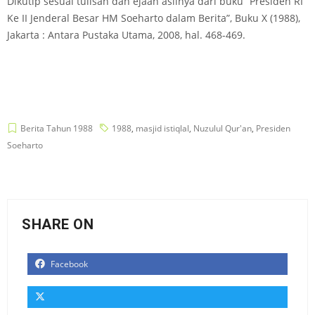
Dikutip sesuai tulisan dan ejaan aslinya dari buku “Presiden RI
Ke II Jenderal Besar HM Soeharto dalam Berita”, Buku X (1988),
Jakarta : Antara Pustaka Utama, 2008, hal. 468-469.
Berita Tahun 1988
1988
,
masjid istiqlal
,
Nuzulul Qur'an
,
Presiden
Soeharto
SHARE ON
Facebook