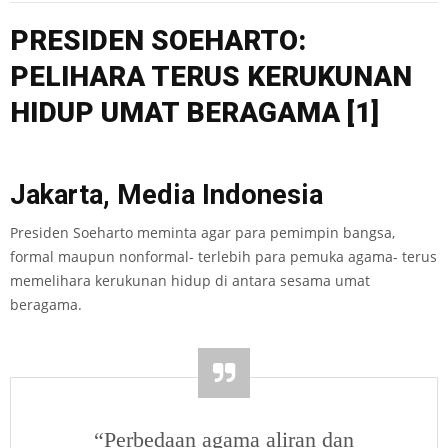
P
RES
I
DEN
S
O
E
HAR
T
O
:
P
ELI
HARA T
E
R
US KE
RUKU
NAN
HIDU
P
UMAT BERA
GAMA
[1]
Jakarta, Media Indonesia
Presiden Soeharto meminta agar para pemimpin bangsa,
formal maupun nonformal- terlebih para pemuka agama- terus
memelihara kerukunan hidup di antara sesama umat
beragama.
“Perbedaan agama aliran dan