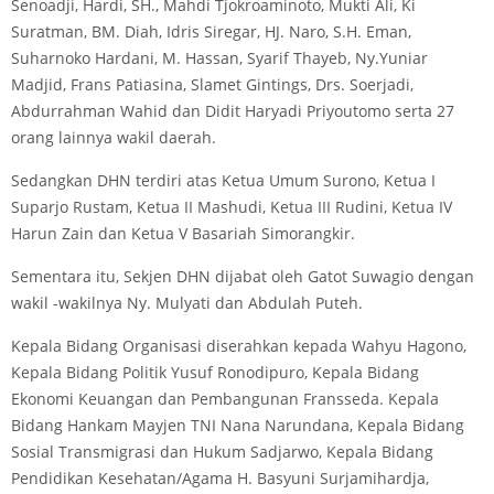
Senoadji, Hardi, SH., Mahdi Tjokroaminoto, Mukti Ali, Ki
Suratman, BM. Diah, Idris Siregar, HJ. Naro, S.H. Eman,
Suharnoko Hardani, M. Hassan, Syarif Thayeb, Ny.Yuniar
Madjid, Frans Patiasina, Slamet Gintings, Drs. Soerjadi,
Abdurrahman Wahid dan Didit Haryadi Priyoutomo serta 27
orang lainnya wakil daerah.
Sedangkan DHN terdiri atas Ketua Umum Surono, Ketua I
Suparjo Rustam, Ketua II Mashudi, Ketua III Rudini, Ketua IV
Harun Zain dan Ketua V Basariah Simorangkir.
Sementara itu, Sekjen DHN dijabat oleh Gatot Suwagio dengan
wakil -wakilnya Ny. Mulyati dan Abdulah Puteh.
Kepala Bidang Organisasi diserahkan kepada Wahyu Hagono,
Kepala Bidang Politik Yusuf Ronodipuro, Kepala Bidang
Ekonomi Keuangan dan Pembangunan Fransseda. Kepala
Bidang Hankam Mayjen TNI Nana Narundana, Kepala Bidang
Sosial Transmigrasi dan Hukum Sadjarwo, Kepala Bidang
Pendidikan Kesehatan/Agama H. Basyuni Surjamihardja,