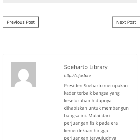
Post navigation
Previous Post
Next Post
Soeharto Library
http://sifastore
Presiden Soeharto merupakan
kader terbaik bangsa yang
keseluruhan hidupnya
dihabiskan untuk membangun
bangsa ini. Mulai dari
perjuangan fisik pada era
kemerdekaan hingga
perjuangan terwujudnya