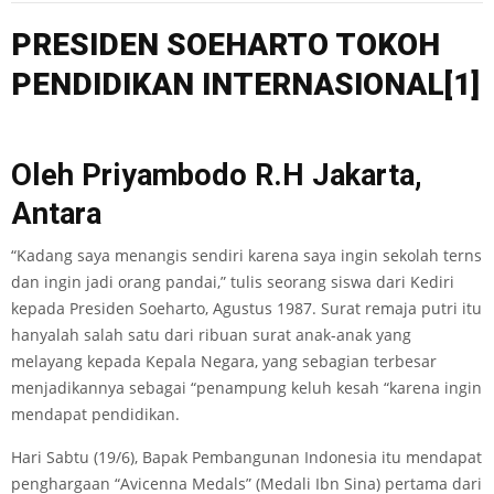
PRESIDEN SO
EHART
O
T
OKOH
P
EN
D
I
DIKAN INTERNASIONA
L
[1]
Oleh Priyambodo R.H Jakarta,
Antara
“Kadang saya menangis sendiri karena saya ingin sekolah terns
dan ingin jadi orang pandai,” tulis seorang siswa dari Kediri
kepada Presiden Soeharto, Agustus 1987. Surat remaja putri itu
hanyalah salah satu dari ribuan surat anak-anak yang
melayang kepada Kepala Negara, yang sebagian terbesar
menjadikannya sebagai “penampung keluh kesah “karena ingin
mendapat pendidikan.
Hari Sabtu (19/6), Bapak Pembangunan Indonesia itu mendapat
penghargaan “Avicenna Medals” (Medali Ibn Sina) pertama dari