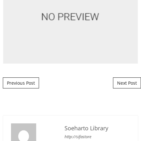
Post navigation
Previous Post
Next Post
Soeharto Library
http://sifastore