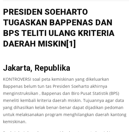
PRESID
EN S
O
E
H
A
R
TO
TUGASKAN B
APPENAS DA
N
BP
S
TELITI
ULANG
KRI
TERIA
DAE
R
AH
MISKIN
[1]
Jakarta, Republika
KONTROVERSI soal peta kemiskinan yang dikeluarkan
Bappenas belum tun tas Presiden Soeharto akhirnya
menginstruksikan , Bappenas dan Biro Pusat Statistik (BPS)
meneliti kembali kriteria daerah miskin. Tujuannya agar data
yang dihasilkan kelak benar-benar dapat dijadikan pedoman
untuk melaksanakan program menghilangkan daerah kantong
kemiskinan.