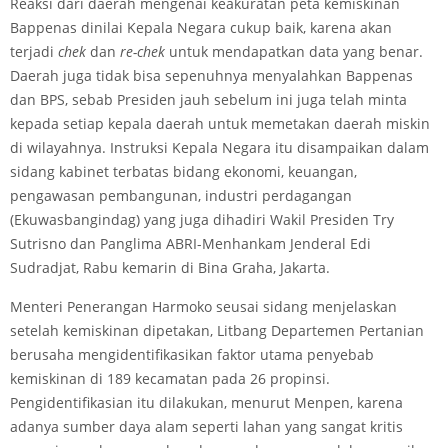
Reaksi dari daerah mengenai keakuratan peta kemiskinan
Bappenas dinilai Kepala Negara cukup baik, karena akan
terjadi
chek
dan
re
-c
hek
untuk mendapatkan data yang benar.
Daerah juga tidak bisa sepenuhnya menyalahkan Bappenas
dan BPS, sebab Presiden jauh sebelum ini juga telah minta
kepada setiap kepala daerah untuk memetakan daerah miskin
di wilayahnya. Instruksi Kepala Negara itu disampaikan dalam
sidang kabinet terbatas bidang ekonomi, keuangan,
pengawasan pembangunan, industri perdagangan
(Ekuwasbangindag) yang juga dihadiri Wakil Presiden Try
Sutrisno dan Panglima ABRI-Menhankam Jenderal Edi
Sudradjat, Rabu kemarin di Bina Graha, Jakarta.
Menteri Penerangan Harmoko seusai sidang menjelaskan
setelah kemiskinan dipetakan, Litbang Departemen Pertanian
berusaha mengidentifikasikan faktor utama penyebab
kemiskinan di 189 kecamatan pada 26 propinsi.
Pengidentifikasian itu dilakukan, menurut Menpen, karena
adanya sumber daya alam seperti lahan yang sangat kritis