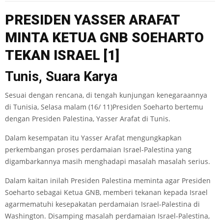
PR
ESIDE
N Y
A
SSE
R ARA
F
AT
MINTA KETU
A
GNB
S
OEHARTO
TEKAN ISR
A
E
L
[1]
Tunis, Suara Karya
Sesuai dengan rencana, di tengah kunjungan kenegaraannya
di Tunisia, Selasa malam (16/ 11)Presiden Soeharto bertemu
dengan Presiden Palestina, Yasser Arafat di Tunis.
Dalam kesempatan itu Yasser Arafat mengungkapkan
perkembangan proses perdamaian Israel-Palestina yang
digambarkannya masih menghadapi masalah­ masalah serius.
Dalam kaitan inilah Presiden Palestina meminta agar Presiden
Soeharto sebagai Ketua GNB, memberi tekanan kepada Israel
agarmematuhi kesepakatan perdamaian Israel-Palestina di
Washington. Disamping masalah perdamaian Israel-Palestina,