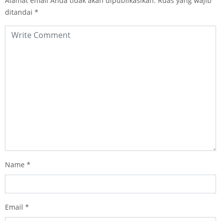
Alamat email Anda tidak akan dipublikasikan.
Ruas yang wajib
ditandai
*
Name
*
Email
*