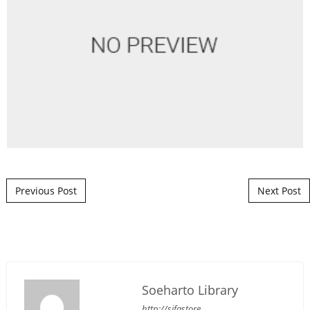
Post navigation
Previous Post
Next Post
Soeharto Library
http://sifastore