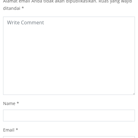
Alamat email Anda tidak akan dipublikasikan.
Ruas yang wajib
ditandai
*
Name
*
Email
*