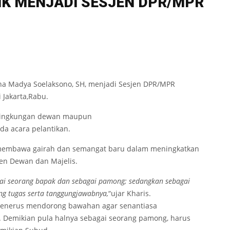
IK MENJADI SESJEN DPR/MPR
a Madya Soelaksono, SH, menjadi Sesjen DPR/MPR
 Jakarta,Rabu.
 lingkungan dewan maupun
da acara pelantikan.
membawa gairah dan semangat baru dalam meningkatkan
jen Dewan dan Majelis.
ai seorang bapak dan sebagai pamong; sedangkan sebagai
ng tugas serta tanggungjawabnya,
“ujar Kharis.
 menerus mendorong bawahan agar senantiasa
 Demikian pula halnya sebagai seorang pamong, harus