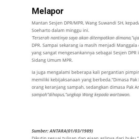
Melapor
Mantan Sesjen DPR/MPR, Wang Suwandi SH, kepad
Soeharto dalam minggu ini.
‘Terserah nantinya saya akan ditempatkan dimana,”u
DPR. Sampai sekarang ia masih menjadi Manggala 
yang sangat mengesankannya sebagai Sesjen DPR 
Sidang Umum MPR.
Ia juga mengalami beberapa kali pergantian pim
memiliki kebijaksanaan yang berbeda.”Dimasa Pak
orang keranjang sampah, sedangkan dimasa Pak A
sampah”dihapus,”ungkap Wang kepada wartawan.
Sumber: ANTARA(01/03/1989)
Dikutip sesuai tulisan dan ejaan aslinya dari buku 