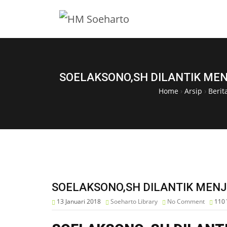
SOELAKSONO,SH DILANTIK ME
Home
›
Arsip
›
Berit
SOELAKSONO,SH DILANTIK MENJ
13 Januari 2018
Soeharto Library
No Comment
110