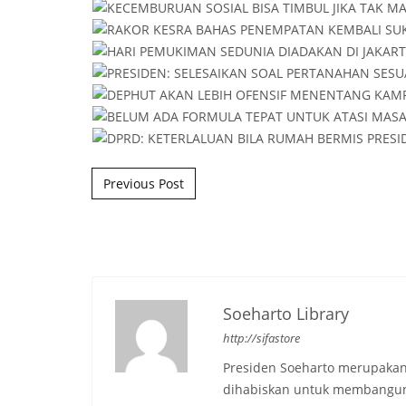
Post navigation
Previous Post
Soeharto Library
http://sifastore
Presiden Soeharto merupakan
dihabiskan untuk membangun b