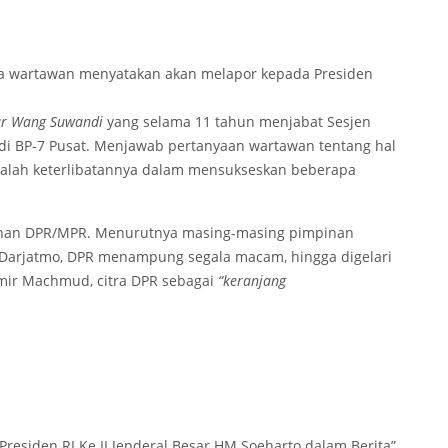
a wartawan menyatakan akan melapor kepada Presiden
jar Wang Suwandi
yang selama 11 tahun menjabat Sesjen
di BP-7 Pusat. Menjawab pertanyaan wartawan tentang hal
ialah keterlibatannya dalam mensukseskan beberapa
pinan DPR/MPR. Menurutnya masing-masing pimpinan
 Darjatmo, DPR menampung segala macam, hingga digelari
mir Machmud, citra DPR sebagai
“keranjang
“Presiden RI Ke II Jenderal Besar HM Soeharto dalam Berita”,