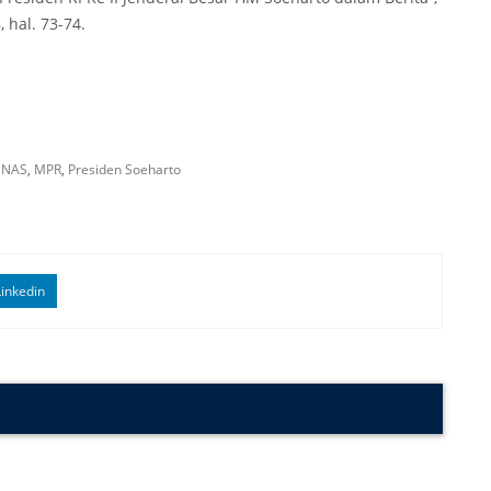
 hal. 73-74.
NNAS
,
MPR
,
Presiden Soeharto
inkedin