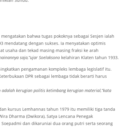
mikian Suhud.
n mengatakan bahwa tugas pokoknya sebagai Sesjen ialah
 mendatang dengan sukses. Ia menyatakan optimis
at usaha dan tekad masing-masing fraksi ke arah
ainannya saja,”ujar Soelaksono
kelahiran Klaten tahun 1933.
ningkatkan pengamanan kompleks lembaga legislatif itu.
eterbukaan DPR sebagai lembaga tidak berarti harus
an adalah kerugian politis ketimbang kerugian material,”kata
dan kursus Lemhannas tahun 1979 itu memiliki tiga tanda
 Wira Dharma (Dwikora), Satya Lencana Penegak
i Soepadmi dan dikaruniai dua orang putri serta seorang