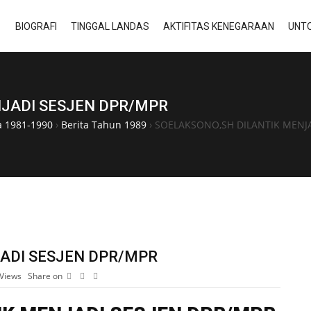
BIOGRAFI
TINGGAL LANDAS
AKTIFITAS KENEGARAAN
UNTO
NJADI SESJEN DPR/MPR
a 1981-1990
›
Berita Tahun 1989
›
SOELAKSONO,SH DILANTIK MENJA
ADI SESJEN DPR/MPR
Views
Share on