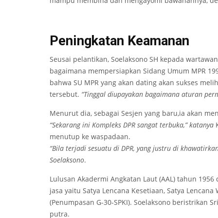
mampu membina dan mengayomi bawahannya, de
Peningkatan Keamanan
Seusai pelantikan, Soelaksono SH kepada wartawa
bagaimana mempersiapkan Sidang Umum MPR 1993
bahwa SU MPR yang akan dating akan sukses melih
tersebut.
“Tinggal diupayakan bagaimana aturan perm
Menurut dia, sebagai Sesjen yang baru,ia akan me
“Sekarang ini Kompleks DPR sangat terbuka,” katanya
K
menutup ke waspadaan.
“Bila terjadi sesuatu di DPR, yang justru di khawatirk
Soelaksono
.
Lulusan Akadermi Angkatan Laut (AAL) tahun 1956 
jasa yaitu Satya Lencana Kesetiaan, Satya Lencana
(Penumpasan G-30-SPKI). Soelaksono beristrikan Sr
putra.