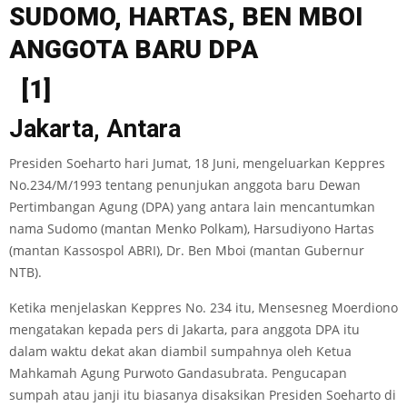
SUDOMO
,
H
A
R
T
A
S,
B
EN
MBOI
AN
GG
OTA BARU DPA
[1]
Jakarta, Antara
Presiden Soeharto hari Jumat, 18 Juni, mengeluarkan Keppres
No.234/M/1993 tentang penunjukan anggota baru Dewan
Pertimbangan Agung (DPA) yang antara lain mencantumkan
nama Sudomo (mantan Menko Polkam), Harsudiyono Hartas
(mantan Kassospol ABRI), Dr. Ben Mboi (mantan Gubernur
NTB).
Ketika menjelaskan Keppres No. 234 itu, Mensesneg Moerdiono
mengatakan kepada pers di Jakarta, para anggota DPA itu
dalam waktu dekat akan diambil sumpahnya oleh Ketua
Mahkamah Agung Purwoto Gandasubrata. Pengucapan
sumpah atau janji itu biasanya disaksikan Presiden Soeharto di