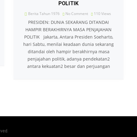
POLITIK
Berita Tahun 1976
No Comment
110
Views
PRESIDEN: DUNIA SEKARANG DITANDAI
HAMPIR BERAKHIRNYA MASA PENJAJAHAN
POLITIK Jakarta, Antara Presiden Soeharto,
hari Sabtu, menilai keadaan dunia sekarang
ditandai oleh hampir berakhirnya masa
penjajahan politik, adanya pendekatan2
antara kekuatan2 besar dan perjuangan
rved.