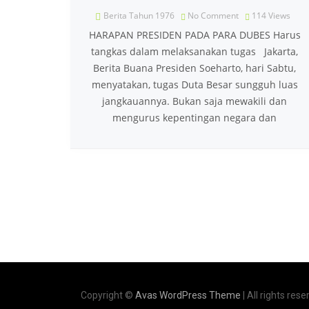
Berita Tahun 1976
No Comment
114
Views
HARAPAN PRESIDEN PADA PARA DUBES Harus
tangkas dalam melaksanakan tugas Jakarta,
Berita Buana Presiden Soeharto, hari Sabtu,
menyatakan, tugas Duta Besar sungguh luas
jangkauannya. Bukan saja mewakili dan
mengurus kepentingan negara dan
Copyright ©
Avas WordPress Theme
| All rights rese