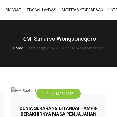
BIOGRAFI
TINGGAL LANDAS
AKTIFITAS KENEGARAAN
UNTO
R.M. Sunarso Wongsonegoro
Home
›
Posts Tagged "R.M. Sunarso Wongsonegoro"
24 JANUARI 2017
DUNIA SEKARANG DITANDAI HAMPIR
BERAKHIRNYA MASA PENJAJAHAN