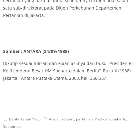
Pertanian yang baru dilantik. Sebelumnya ia menjabat salah
satu sub-direktorat pada Ditjen Perkebunan Departemen
Pertanian di Jakarta.
Sumber : ANTARA (24/09/1988)
Dikutip sesuai tulisan dan ejaan aslinya dari buku “Presiden RI
Ke II Jenderal Besar HM Soeharto dalam Berita”, Buku X (1988),
Jakarta : Antara Pustaka Utama, 2008, hal. 366-367.
Berita Tahun 1988
Aceh
,
Ekonomi
,
pertanian
,
Presiden Soeharto
,
September