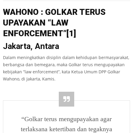
WAHONO
: G
O
LKAR TE
R
US
U
P
AYAKAN “LAW
E
N
F
ORC
E
M
ENT”
[1]
Jakarta, Antara
Dalam meningkatkan disiplin dalam kehidupan bermasyarakat,
berbangsa dan bemegara, maka Golkar terus mengupayakan
kebijakan “law enforcement”, kata Ketua Umum DPP Golkar
Wahono, di Jakarta, Kamis.
“Golkar terus mengupayakan agar
terlaksana ketertiban dan tegaknya