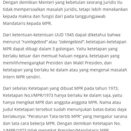
Dengan demikian Menteri yang kebetulan seorang juridis itu
tidak mempersoalkan masalah juridis, tetapi lebih menekankan
kepada makna dan fungsi dari pada tanggungjawab
Mandataris kepada MPR.
Dari ketentuan-ketentuan UUD 1945 dapat diketahui bahwa
menurut
“ruintegebied”
atau
“zakengebied”
, ketetapan-ketetapan
MPR dapat dibagi dalam 3 golongan. Yaitu ketetapan yang
berlaku keluar dan memuat haluan negara, ketetapan yang
memilih/mengangkat Presiden dan Wakil Presiden, dan
ketetapan yang berlaku ke dalam atau yang mengenal masalah
Intern MPR sendiri.
Dari sebelas Ketetapan yang dibuat MPR pada tahun 1973,
Ketetapan No.I/MPR/1973 hanya berlaku ke dalam saja, yaitu
hanya mengikat MPR dan anggota-anggota MPR. Nama atau
judul Ketetapan tersebut sudah menunjukan batas-batas daya
berlakunya: “Peraturan Tata-tertib MPR” yang mengatur sarana
dan tata cara bekerja MPR. Dengan demikian Ketetapan No.
1/MPR/1973 tidak mengikat Presiden/Mandataris MPR.