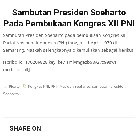
Sambutan Presiden Soeharto
Pada Pembukaan Kongres XII PNI
Sambutan Presiden Soeharto pada pembukaan Kongres XII
Partai Nasional Indonesia (PNI) tanggal 11 April 1970 di
Semarang. Naskah selengkapnya dikemukakan sebagai berikut:
[scribd id=170206828 key=key-1mlvmgezb58v27x99sws
mode=scroll]
Pidato
Kongres PNI
,
PNI
,
Presiden Soeharto
,
sambutan presiden
,
Soeharto
SHARE ON