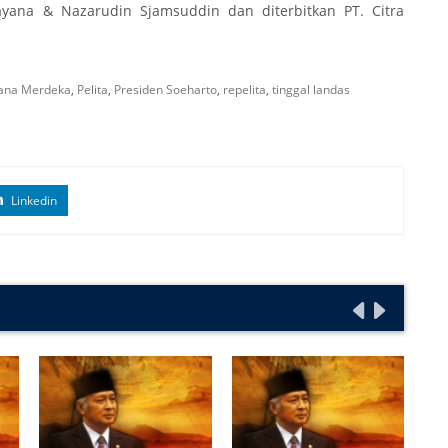
ayana & Nazarudin Sjamsuddin dan diterbitkan PT. Citra
tana Merdeka
,
Pelita
,
Presiden Soeharto
,
repelita
,
tinggal landas
Linkedin