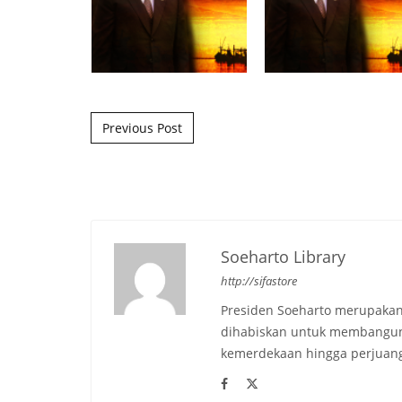
Post navigation
Previous Post
Soeharto Library
http://sifastore
Presiden Soeharto merupakan
dihabiskan untuk membangun b
kemerdekaan hingga perjuang