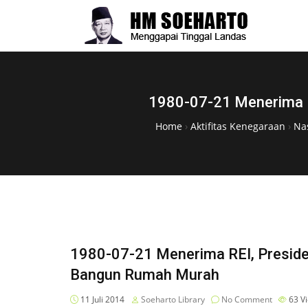
1980-07-21 Menerima R
Home
›
Aktifitas Kenegaraan
›
Na
1980-07-21 Menerima REI, Preside
Bangun Rumah Murah
11 Juli 2014
Soeharto Library
No Comment
63
V