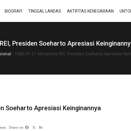
BIOGRAFI
TINGGAL LANDAS
AKTIFITAS KENEGARAAN
UNTO
EI, Presiden Soeharto Apresiasi Keinginan
sional
›
1980-07-21 Menerima REI, Presiden Soeharto Apresiasi 
n Soeharto Apresiasi Keinginannya
iews
Share on