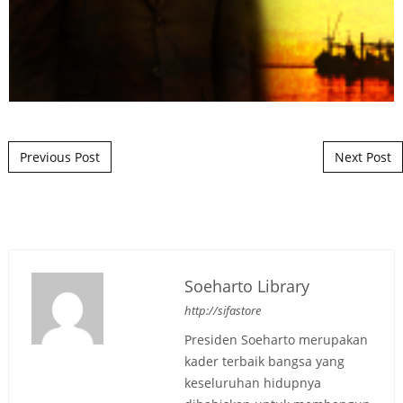
Post navigation
Previous Post
Next Post
Soeharto Library
http://sifastore
Presiden Soeharto merupakan
kader terbaik bangsa yang
keseluruhan hidupnya