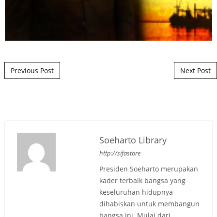
Post navigation
Previous Post
Next Post
Soeharto Library
http://sifastore
Presiden Soeharto merupakan
kader terbaik bangsa yang
keseluruhan hidupnya
dihabiskan untuk membangun
bangsa ini. Mulai dari