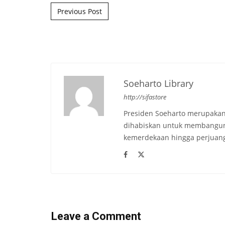
Post navigation
Previous Post
Soeharto Library
http://sifastore
Presiden Soeharto merupakan
dihabiskan untuk membangun b
kemerdekaan hingga perjuang
Leave a Comment