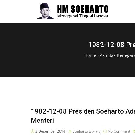
1982-12-08 Pre
Home
›
Aktifitas Kenega
1982-12-08 Presiden Soeharto Ad
Menteri
2 Desember 2014
Soeharto Library
No Comment