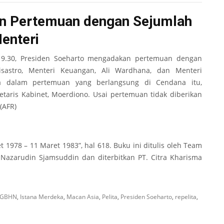
an Pertemuan dengan Sejumlah
enteri
9.30, Presiden Soeharto mengadakan pertemuan dengan
tisastro, Menteri Keuangan, Ali Wardhana, dan Menteri
la dalam pertemuan yang berlangsung di Cendana itu,
etaris Kabinet, Moerdiono. Usai pertemuan tidak diberikan
(AFR)
t 1978 – 11 Maret 1983”, hal 618. Buku ini ditulis oleh Team
 Nazarudin Sjamsuddin dan diterbitkan PT. Citra Kharisma
GBHN
,
Istana Merdeka
,
Macan Asia
,
Pelita
,
Presiden Soeharto
,
repelita
,