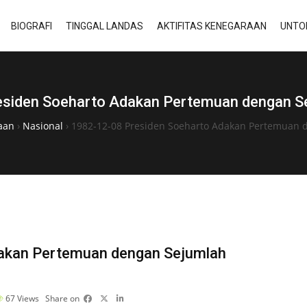
BIOGRAFI
TINGGAL LANDAS
AKTIFITAS KENEGARAAN
UNTO
siden Soeharto Adakan Pertemuan dengan S
raan
›
Nasional
›
1982-12-08 Presiden Soeharto Adakan Pertemuan 
akan Pertemuan dengan Sejumlah
67
Views
Share on