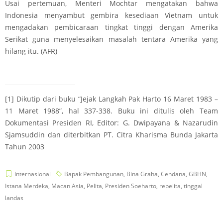
Usai pertemuan, Menteri Mochtar mengatakan bahwa
Indonesia menyambut gembira kesediaan Vietnam untuk
mengadakan pembicaraan tingkat tinggi dengan Amerika
Serikat guna menyelesaikan masalah tentara Amerika yang
hilang itu. (AFR)
[1]
Dikutip dari buku “Jejak Langkah Pak Harto 16 Maret 1983 –
11 Maret 1988”, hal 337-338. Buku ini ditulis oleh Team
Dokumentasi Presiden RI, Editor: G. Dwipayana & Nazarudin
Sjamsuddin dan diterbitkan PT. Citra Kharisma Bunda Jakarta
Tahun 2003
Internasional
Bapak Pembangunan
,
Bina Graha
,
Cendana
,
GBHN
,
Istana Merdeka
,
Macan Asia
,
Pelita
,
Presiden Soeharto
,
repelita
,
tinggal
landas