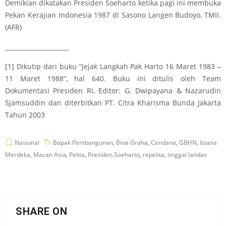
Demikian dikatakan Presiden Soeharto ketika pagi ini membuka
Pekan Kerajian Indonesia 1987 di Sasono Langen Budoyo, TMII.
(AFR)
_____________________
[1]
Dikutip dari buku “Jejak Langkah Pak Harto 16 Maret 1983 –
11 Maret 1988”, hal 640. Buku ini ditulis oleh Team
Dokumentasi Presiden RI, Editor: G. Dwipayana & Nazarudin
Sjamsuddin dan diterbitkan PT. Citra Kharisma Bunda Jakarta
Tahun 2003
Nasional
Bapak Pembangunan
,
Bina Graha
,
Cendana
,
GBHN
,
Istana
Merdeka
,
Macan Asia
,
Pelita
,
Presiden Soeharto
,
repelita
,
tinggal landas
SHARE ON