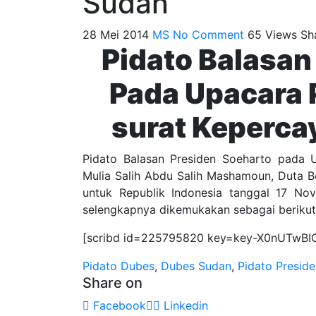
Sudan
28 Mei 2014
MS
No Comment
65
Views
Sh
Pidato Balasan
Pada Upacara 
surat Keperc
Pidato Balasan Presiden Soeharto pada 
Mulia Salih Abdu Salih Mashamoun, Duta B
untuk Republik Indonesia tanggal 17 No
selengkapnya dikemukakan sebagai berikut
[scribd id=225795820 key=key-X0nUTwBI
Pidato
Dubes
,
Dubes Sudan
,
Pidato Presid
Share on
Facebook
Linkedin