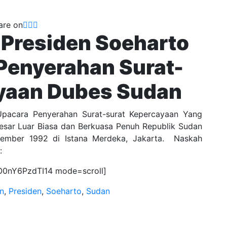
are on
 Presiden Soeharto
Penyerahan Surat-
ayaan Dubes Sudan
Upacara Penyerahan Surat-surat Kepercayaan Yang
esar Luar Biasa dan Berkuasa Penuh Republik Sudan
vember 1992 di Istana Merdeka, Jakarta. Naskah
:
O0nY6PzdTI14 mode=scroll]
en
,
Presiden
,
Soeharto
,
Sudan