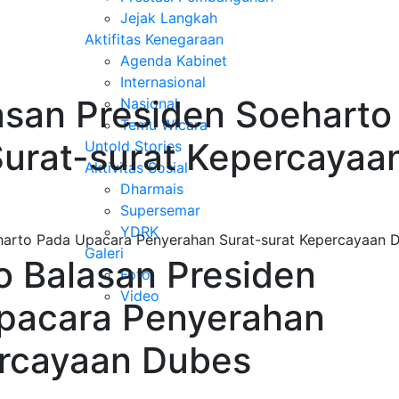
Jejak Langkah
Aktifitas Kenegaraan
Agenda Kabinet
Internasional
asan Presiden Soeharto
Nasional
Temu Wicara
urat-surat Kepercayaa
Untold Stories
Aktivitas Sosial
Dharmais
Supersemar
YDRK
eharto Pada Upacara Penyerahan Surat-surat Kepercayaan 
Galeri
o Balasan Presiden
Foto
Video
pacara Penyerahan
ercayaan Dubes