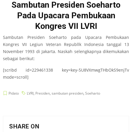
Sambutan Presiden Soeharto
Pada Upacara Pembukaan
Kongres VII LVRI
Sambutan Presiden Soeharto pada Upacara Pembukaan
Kongres VII Legiun Veteran Republlk Indonesia tanggal 13
November 1993 di Jakarta. Naskah selengkapnya dikemukakan
sebagai berikut:
[scribd id=229461338 key=key-5U8VXmwgTHbOkS9enjTv
mode=scroll]
Pidato
LVRI
,
Presiden
,
sambutan presiden
,
Soeharto
SHARE ON